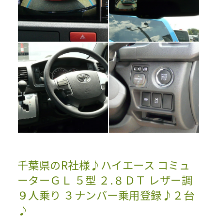
千葉県のR社様♪ハイエース コミュ
ーターＧＬ ５型 ２.８ＤＴ レザー調
９人乗り ３ナンバー乗用登録♪２台
♪