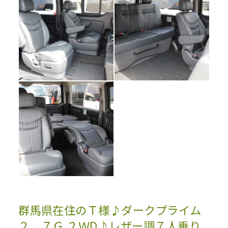
群馬県在住のＴ様♪ダークプライム
２，７Ｇ ２ＷD♪レザー調７人乗り