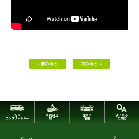
« 前の事例
次の事例 »
新車
車両持込
在庫車
よくある
コンプリートカー
制作
情報
ご質問
ホーム