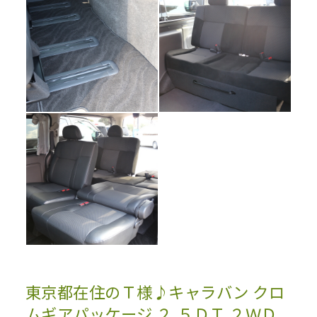
東京都在住のＴ様♪キャラバン クロ
ムギアパッケージ ２.５ＤＴ ２ＷＤ