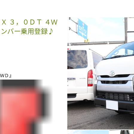
Ｘ ３，０ＤＴ ４Ｗ
ナンバー乗用登録♪
ＷＤ』