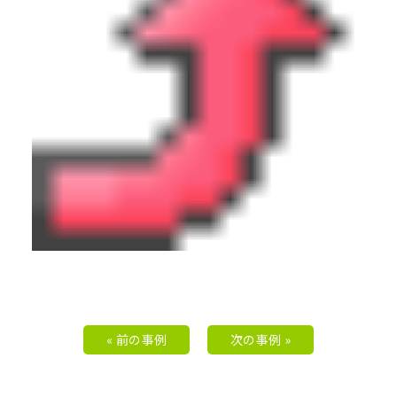
« 前の事例
次の事例 »