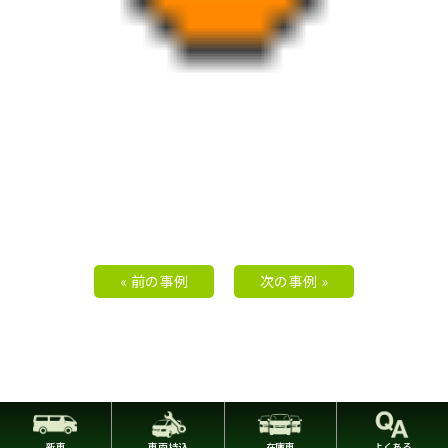
« 前の事例
次の事例 »
新車
車両持込
在庫車
よくある