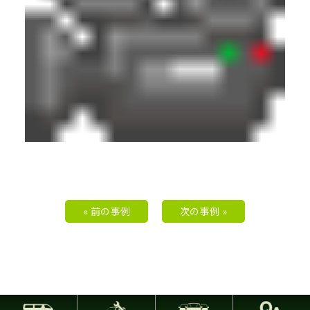
« 前の事例
次の事例 »