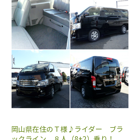
岡山県在住のＴ様♪ライダー ブラ
ックライン ８人（8+2）乗り！