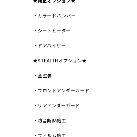
★
純正オプション
★
・カラードバンパー
・シートヒーター
・ドアバイザー
★STEALTHオプション★
・全塗装
・フロントアンダーガード
・リアアンダーガード
・防音断熱施工
・フィルム施工