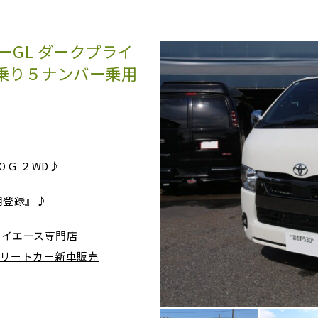
ーGL ダークプライ
人乗り５ナンバー乗用
０Ｇ ２WD♪
用登録』♪
系ハイエース専門店
ンプリートカー新車販売