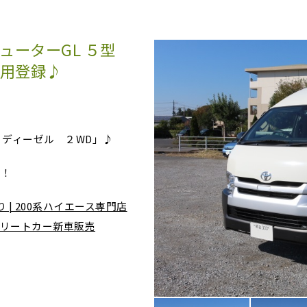
ューターGL ５型
乗用登録♪
０ディーゼル ２WD」♪
」！
 | 200系ハイエース専門店
ンプリートカー新車販売