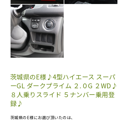
茨城県のE様♪4型ハイエース スーパ
ーGL ダークプライム ２.０G ２WD♪
８人乗りスライド ５ナンバー乗用登
録♪
茨城県のE様にお選び頂いたのは、