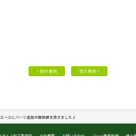
« 前の事例
次の事例 »
イエースにパーツ追加の御依頼を頂きました♪
ステルス製品取扱店
会社概要
お問い合わせ
パーツ業販依頼
個人