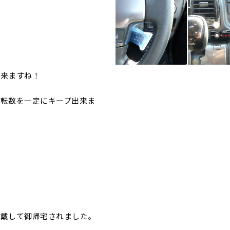
出来ますね！
転数を一定にキープ出来ま
頂戴して御帰宅されました。