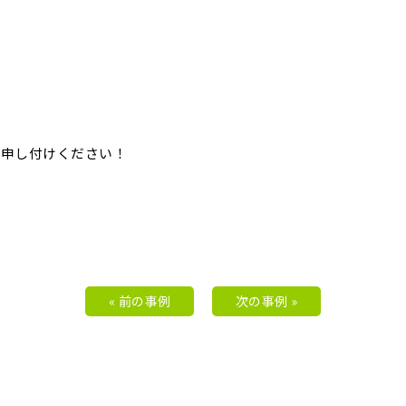
お申し付けください！
« 前の事例
次の事例 »