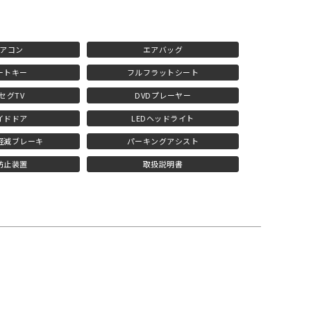
アコン
エアバッグ
ートキー
フルフラットシート
セグTV
DVDプレーヤー
イドドア
LEDヘッドライト
軽減ブレーキ
パーキングアシスト
防止装置
取扱説明書