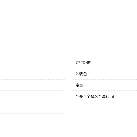
走行距離
外装色
定員
全長×全幅×全高(cm)