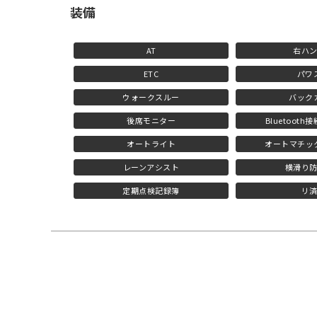
装備
AT
右ハ
ETC
パワ
ウォークスルー
バック
後席モニター
Bluetoot
オートライト
オートマチッ
レーンアシスト
横滑り
定期点検記録簿
リ