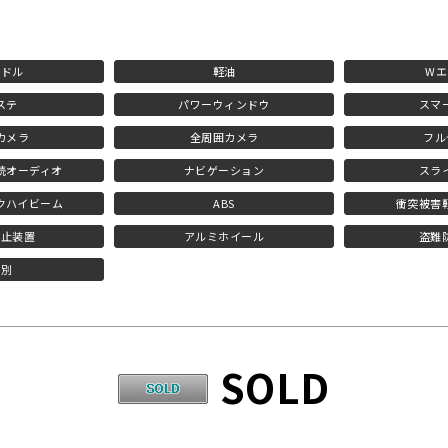
ンドル
軽油
Wエ
ステ
パワーウィンドウ
スマ
カメラ
全周囲カメラ
フル
h接続オーディオ
ナビゲーション
スラ
クハイビーム
ABS
衝突被害
防止装置
アルミホイール
盗難
済別
SOLD