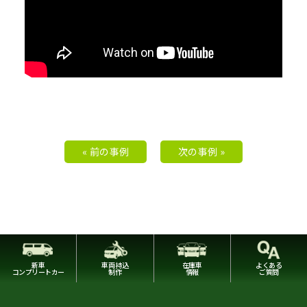
« 前の事例
次の事例 »
新車
車両持込
在庫車
よくある
コンプリートカー
制作
情報
ご質問