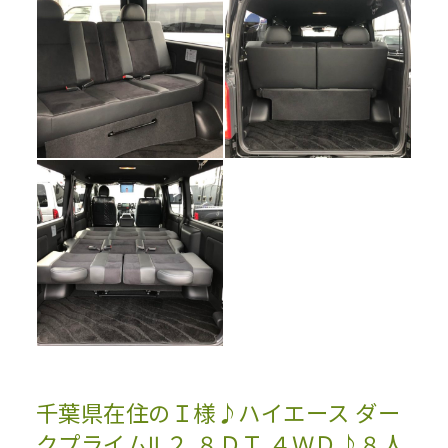
千葉県在住のＩ様♪ハイエース ダー
クプライムⅡ ２.８ＤＴ ４ＷＤ♪８人