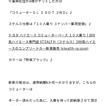
千葉県在住のA様がゲットしたのは
『コミューターＧＬ ２.８ＤＴ ２ＷＤ』♪
ステルス仕様は『１０人乗り ３ナンバー乗用登録』♪
トヨタ ハイエース コミューターベース １０人乗り | 200
系ハイエース専門店 STEALTH（ステルス）200系ハイエ
ースのコンプリートカー新車販売 (stealth-jp.com)
カラーは『特装ブラック』♪
新車の場合は、通常納期6か月～かかりますが、こちらの
コミューターは
オーダー済みだった為に、入庫を待って即納車させて頂き