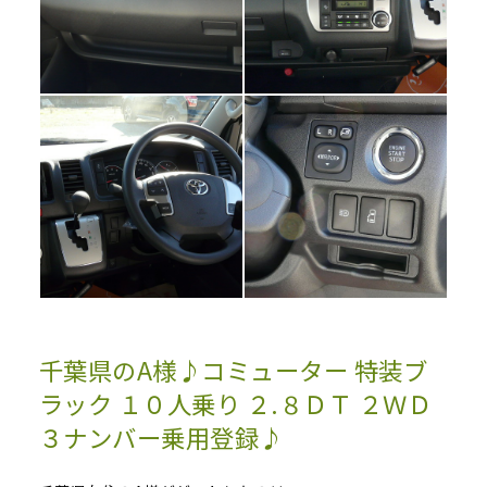
千葉県のA様♪コミューター 特装ブ
ラック １０人乗り ２.８ＤＴ ２ＷＤ
３ナンバー乗用登録♪