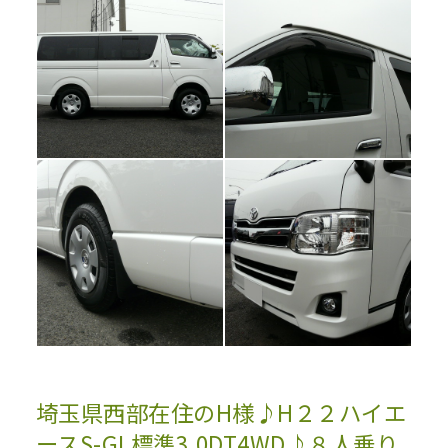
埼玉県西部在住のH様♪H２２ハイエ
ースS-GL標準3.0DT4WD♪８人乗り