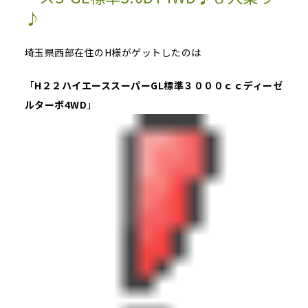
♪
埼玉県西部在住のH様がゲットしたのは
「
H２２ハイエーススーパーGL標準３０００ｃｃディーゼ
ルターボ4WD
」