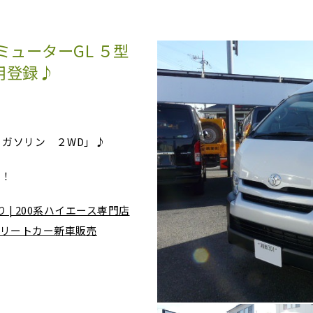
ミューターGL ５型
用登録♪
０ガソリン ２WD」♪
」！
 | 200系ハイエース専門店
ンプリートカー新車販売