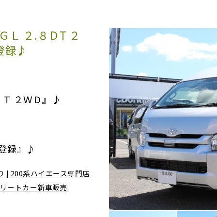
Ｌ ２.８ＤT ２
登録♪
ＤＴ ２ＷＤ』♪
登録』♪
 | 200系ハイエース専門店
ンプリートカー新車販売