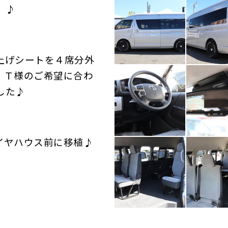
』♪
上げシートを４席分外
、Ｔ様のご希望に合わ
した♪
イヤハウス前に移植♪