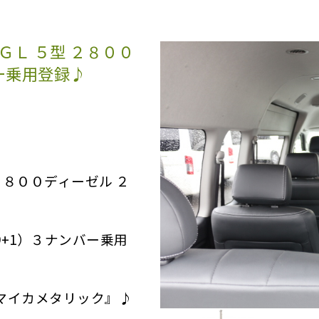
Ｌ ５型 ２８００
ー乗用登録♪
２８００ディーゼル ２
+1）３ナンバー乗用
マイカメタリック』♪