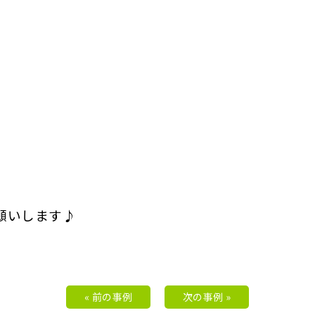
願いします♪
« 前の事例
次の事例 »