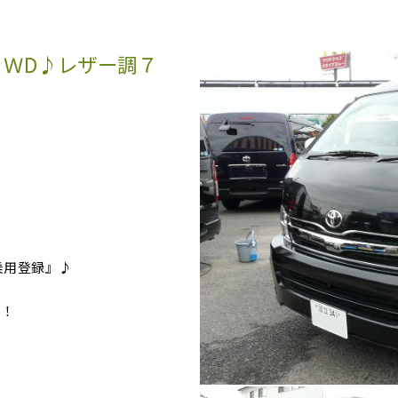
 ２ＷD♪レザー調７
乗用登録』♪
た！