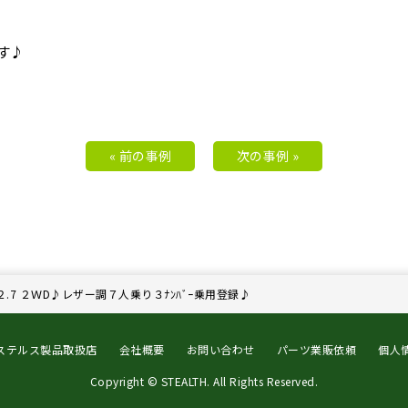
す♪
« 前の事例
次の事例 »
２.7 ２ＷD♪レザー調７人乗り３ﾅﾝﾊﾞｰ乗用登録♪
ステルス製品取扱店
会社概要
お問い合わせ
パーツ業販依頼
個人
Copyright © STEALTH. All Rights Reserved.