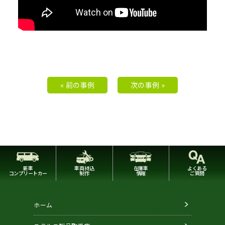
« 前の事例
次の事例 »
新車
車両持込
在庫車
よくある
コンプリートカー
制作
情報
ご質問
ホーム