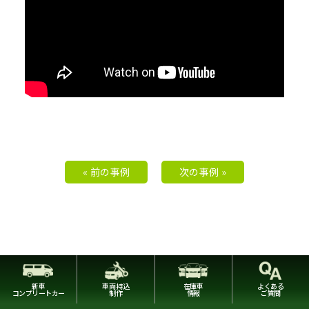
« 前の事例
次の事例 »
新車
車両持込
在庫車
よくある
コンプリートカー
制作
情報
ご質問