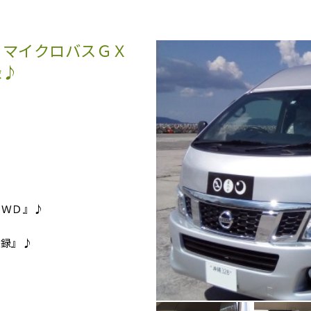
 マイクロバスＧＸ
録♪
２ＷＤ』♪
登録』♪