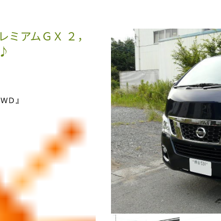
レミアムＧＸ ２，
♪
４ＷＤ』