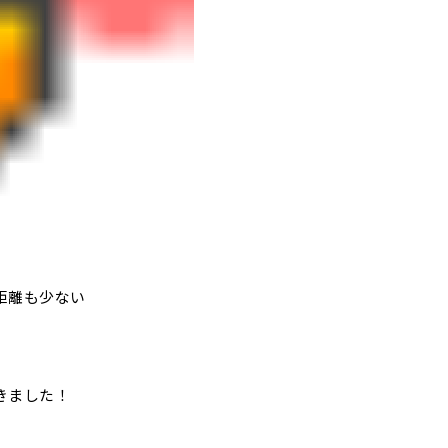
距離も少ない
きました！