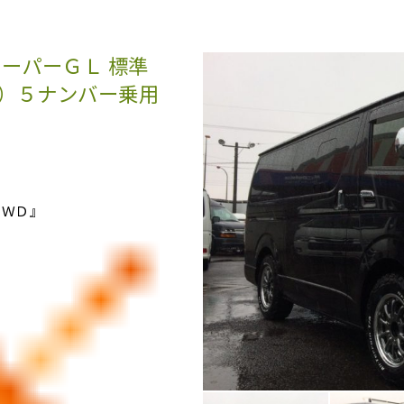
ーパーＧＬ 標準
2）５ナンバー乗用
２ＷＤ』