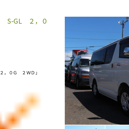
 S-GL ２，０
２，０Ｇ ２ＷＤ」