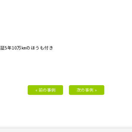
証5年10万㎞のほうも付き
« 前の事例
次の事例 »