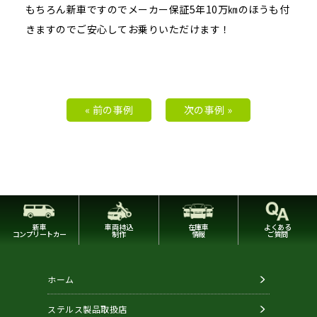
もちろん新車ですのでメーカー保証5年10万㎞のほうも付
きますのでご安心してお乗りいただけます！
« 前の事例
次の事例 »
新車
車両持込
在庫車
よくある
コンプリートカー
制作
情報
ご質問
ホーム
ステルス製品取扱店