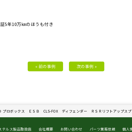
証5年10万㎞のほうも付き
« 前の事例
次の事例 »
Ｄ プロボックス ＥＳＢ CLS-FOX ディフェンダー ＲＳＲリフトアップス
ステルス製品取扱店
会社概要
お問い合わせ
パーツ業販依頼
個人