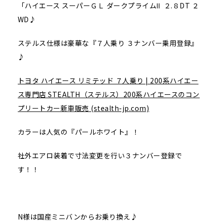
「ハイエース スーパーＧＬ ダークプライムⅡ ２.８DT ２
WD♪
ステルス仕様は豪華な『７人乗り ３ナンバー乗用登録』
♪
トヨタ ハイエース リミテッド ７人乗り | 200系ハイエー
ス専門店 STEALTH（ステルス）200系ハイエースのコン
プリートカー新車販売 (stealth-jp.com)
カラーは人気の『パールホワイト』！
社外エアロ装着で寸法変更を行い３ナンバー登録で
す！！
N様は国産ミニバンからお乗り換え♪