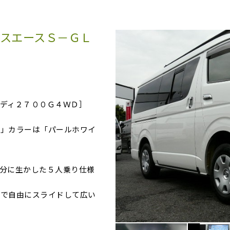
アスエースＳ－ＧＬ
ディ２７００Ｇ４ＷＤ］
録」カラーは「パールホワイ
分に生かした５人乗り仕様
事で自由にスライドして広い