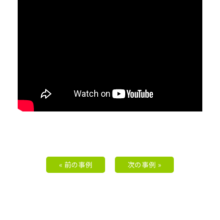
« 前の事例
次の事例 »