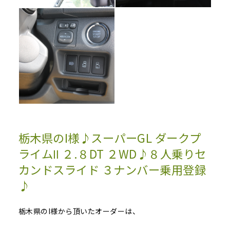
栃木県のI様♪スーパーGL ダークプ
ライムⅡ ２.８DT ２WD♪８人乗りセ
カンドスライド ３ナンバー乗用登録
♪
栃木県のI様から頂いたオーダーは、